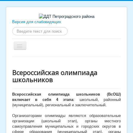
Версия для слабовидящих
Искать...
Включить/
выключить
навигацию
Дворец
Родителям и детям
Всероссийская олимпиада
школьников
Сотрудникам
Образовательным учреждениям
Всероссийская олимпиада школьников (ВсОШ)
включает в себя 4 этапа
: школьный, районный
Контакты
(муниципальный), региональный и заключительный.
Сведения об образовательной организации
Организаторами олимпиады являются образовательные
организации (школьный этап), органы местного
самоуправления муниципальных и городских округов в
сфере образования (муниципальный этап), органы