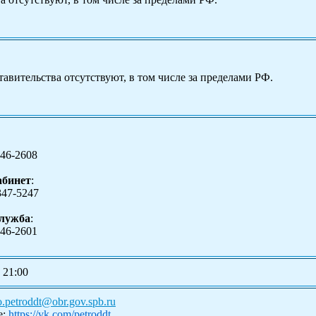
авительства отсутствуют, в том числе за пределами РФ.
346-2608
абинет
:
347-5247
служба
:
346-2601
 21:00
o.petroddt@obr.gov.spb.ru
е:
https://vk.com/petroddt