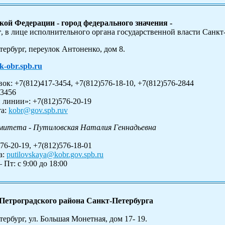
кой Федерации - город федерального значения -
г
, в лице исполнительного органа государственной власти Санкт
тербург, переулок Антоненко, дом 8.
k-obr.spb.ru
ок: +7(812)417-3454, +7(812)576-18-10, +7(812)576-2844
-3456
 линии»: +7(812)576-20-19
та:
kobr@gov.spb.ruv
митета - Путиловская Наталия Геннадьевна
76-20-19, +7(812)576-18-01
а:
putilovskaya@kobr.gov.spb.ru
 Пт: с 9:00 до 18:00
Петроградского района Санкт-Петербурга
ербург, ул. Большая Монетная, дом 17- 19.