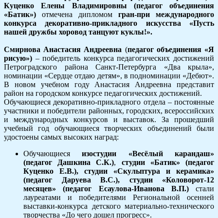
Куценко Елены Владимировны (педагог объединения
«Батик»)
отмечена дипломом
гран-при международного
конкурса декоративно-прикладного искусства «Пусть
нашей дружбы хоровод танцуют куклы!».
Смирнова Анастасия Андреевна
(
педагог объединения «Я
рисую»)
– победитель конкурса педагогических достижений
Петроградского района Санкт-Петербурга «Два крыла»,
номинации «Сердце отдаю детям», в подноминации «Дебют».
В новом учебном году Анастасия Андреевна представит
район на городском конкурсе педагогических достижений.
Обучающиеся декоративно-прикладного отдела – постоянные
участники и победители районных, городских, всероссийских
и международных конкурсов и выставок. За прошедший
учебный год обучающиеся творческих объединений были
удостоены самых высоких наград:
Обучающиеся
изостудии «Весёлый карандаш»
(педагог Дашкина С.К.)
,
студии «Батик»
(педагог
Куценко Е.В.), студии «Скульптура и керамика»
(педагог Даруева В.С.), студии «Коловорот-12
месяцев» (педагог Есаулова-Иванова В.П.)
стали
лауреатами и победителями Региональной осенней
выставки-конкурса детского материально-технического
творчества «До чего дошел прогресс».