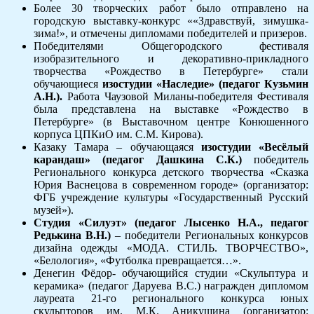
Более 30 творческих работ было отправлено на
городскую выставку-конкурс ««Здравствуй, зимушка-
зима!», и отмечены дипломами победителей и призеров.
Победителями Общегородского фестиваля
изобразительного и декоративно-прикладного
творчества «Рождество в Петербурге» стали
обучающиеся
изостудии «Наследие» (педагог Кузьмин
А.Н.).
Работа Чаузовой Миланы-победителя Фестиваля
была представлена на выставке «Рождество в
Петербурге» (в Выставочном центре Конюшенного
корпуса ЦПКиО им. С.М. Кирова).
Казаку Тамара – обучающаяся
изостудии «Весёлый
карандаш» (педагог Дашкина С.К.)
победитель
Регионального конкурса детского творчества «Сказка
Юрия Васнецова в современном городе» (организатор:
ФГБ учреждение культуры «Государственный Русский
музей»).
Студия «Силуэт» (педагог Лысенко Н.А., педагог
Редькина В.Н.)
– победители Региональных конкурсов
дизайна одежды «МОДА. СТИЛЬ. ТВОРЧЕСТВО»,
«Белология», «Футболка превращается…».
Денегин Фёдор- обучающийся студии «Скульптура и
керамика» (педагог Даруева В.С.) награжден дипломом
лауреата 21-го регионального конкурса юных
скульпторов им. М.К. Аникушина (организатор: