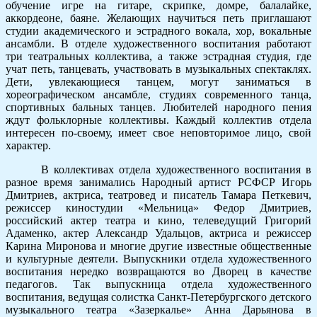
обучение игре на гитаре, скрипке, домре, балалайке,
аккордеоне, баяне. Желающих научиться петь приглашают
студии академического и эстрадного вокала, хор, вокальные
ансамбли. В отделе художественного воспитания работают
три театральных коллектива, а также эстрадная студия, где
учат петь, танцевать, участвовать в музыкальных спектаклях.
Дети, увлекающиеся танцем, могут заниматься в
хореографическом ансамбле, студиях современного танца,
спортивных бальных танцев. Любителей народного пения
ждут фольклорные коллективы. Каждый коллектив отдела
интересен по-своему, имеет свое неповторимое лицо, свой
характер.
В коллективах отдела художественного воспитания в
разное время занимались Народный артист РСФСР Игорь
Дмитриев, актриса, театровед и писатель Тамара Петкевич,
режиссер киностудии «Мельница» Федор Дмитриев,
российский актер театра и кино, телеведущий Григорий
Адаменко, актер Александр Удальцов, актриса и режиссер
Карина Миронова и многие другие известные общественные
и культурные деятели. Выпускники отдела художественного
воспитания нередко возвращаются во Дворец в качестве
педагогов. Так выпускница отдела художественного
воспитания, ведущая солистка Санкт-Петербургского детского
музыкального театра «Зазеркалье» Анна Дарьянова в