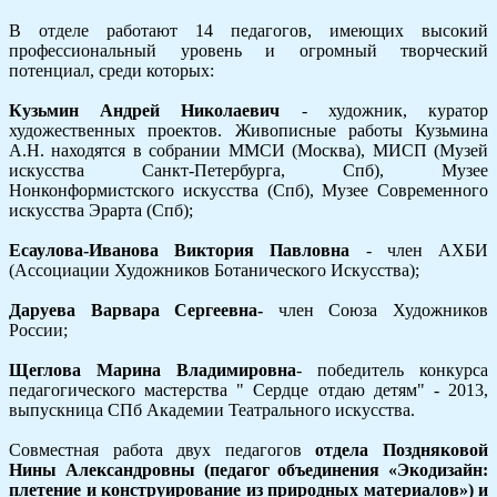
В отделе работают 14 педагогов, имеющих высокий
профессиональный уровень и огромный творческий
потенциал, среди которых:
Кузьмин Андрей Николаевич
- художник, куратор
художественных проектов. Живописные работы Кузьмина
А.Н. находятся в собрании ММСИ (Москва), МИСП (Музей
искусства Санкт-Петербурга, Спб), Музее
Нонконформистского искусства (Спб), Музее Современного
искусства Эрарта (Спб);
Есаулова-Иванова Виктория Павловна
- член АХБИ
(Ассоциации Художников Ботанического Искусства);
Даруева Варвара Сергеевна-
член Союза Художников
России;
Щеглова Марина Владимировна
- победитель конкурса
педагогического мастерства " Сердце отдаю детям" - 2013,
выпускница СПб Академии Театрального искусства.
Совместная работа двух педагогов
отдела Поздняковой
Нины Александровны (педагог объединения «Экодизайн:
плетение и конструирование из природных материалов») и